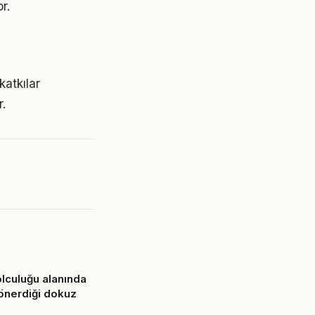
r.
katkılar
.
lculuğu alanında
önerdiği dokuz