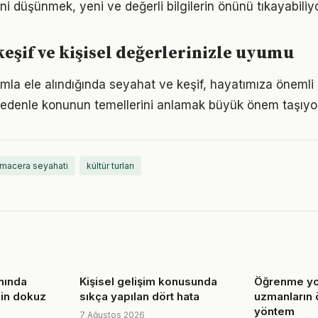
ini düşünmek, yeni ve değerli bilgilerin önünü tıkayabiliyo
keşif ve kişisel değerlerinizle uyumu
ımla ele alındığında seyahat ve keşif, hayatımıza önemli 
 nedenle konunun temellerini anlamak büyük önem taşıyor
macera seyahati
kültür turları
nında
Kişisel gelişim konusunda
Öğrenme yo
nin dokuz
sıkça yapılan dört hata
uzmanların 
yöntem
7 Ağustos 2026