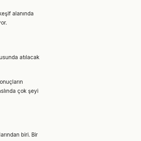
keşif alanında
or.
nusunda atılacak
sonuçların
aslında çok şeyi
rından biri. Bir