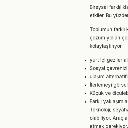
Bireysel farklıl
etkiler. Bu yüzde
Toplumun farklı 
çözüm yolları ço
kolaylaştırıyor.
yurt içi geziler
Sosyal çevrenizl
ulaşım alternatif
İlerlemeyi görse
Küçük ve ölçülebil
Farklı yaklaşıml
Teknoloji, seyaha
olabiliyor. Araçl
etmek gerekiyor.