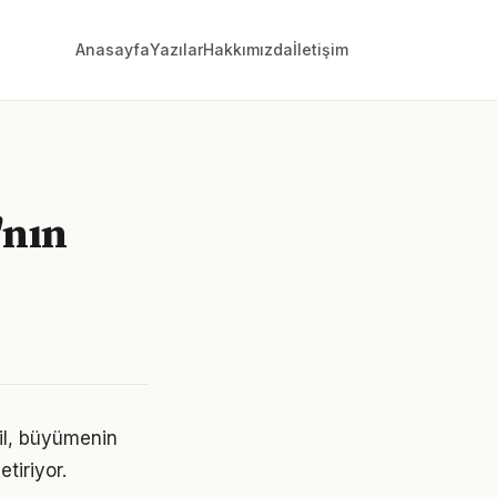
Anasayfa
Yazılar
Hakkımızda
İletişim
'nın
ğil, büyümenin
tiriyor.