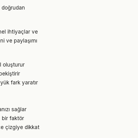
ri doğrudan
el ihtiyaçlar ve
ini ve paylaşımı
l oluşturur
kiştirir
yük fark yaratır
nızı sağlar
bir faktör
ce çizgiye dikkat