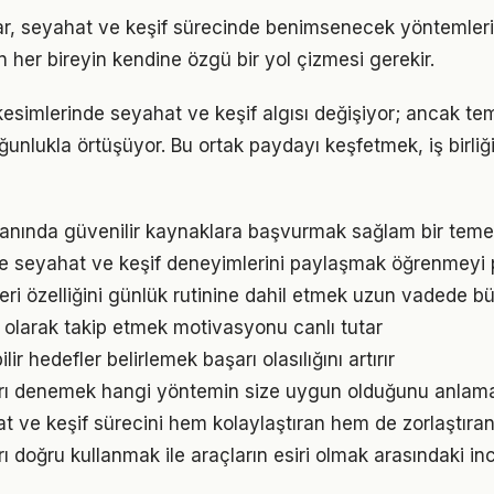
ıklar, seyahat ve keşif sürecinde benimsenecek yöntemle
n her bireyin kendine özgü bir yol çizmesi gerekir.
kesimlerinde seyahat ve keşif algısı değişiyor; ancak tem
ğunlukla örtüşüyor. Bu ortak paydayı keşfetmek, iş birliğ
 alanında güvenilir kaynaklara başvurmak sağlam bir teme
e seyahat ve keşif deneyimlerini paylaşmak öğrenmeyi pe
leri özelliğini günlük rutinine dahil etmek uzun vadede bü
l olarak takip etmek motivasyonu canlı tutar
ir hedefler belirlemek başarı olasılığını artırır
arı denemek hangi yöntemin size uygun olduğunu anlama
t ve keşif sürecini hem kolaylaştıran hem de zorlaştıran 
arı doğru kullanmak ile araçların esiri olmak arasındaki in