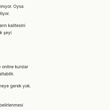
ınıyor. Oysa
liyor.
ın kalitesini
ok şeyi
 online kurslar
tabilir.
meye gerek yok.
 belirlenmesi