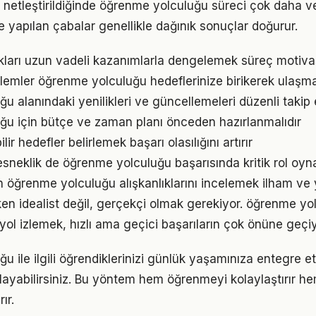
 netleştirildiğinde öğrenme yolculuğu süreci çok daha veri
le yapılan çabalar genellikle dağınık sonuçlar doğurur.
ukları uzun vadeli kazanımlarla dengelemek süreç motiv
emler öğrenme yolculuğu hedeflerinize birikerek ulaşma
u alanındaki yenilikleri ve güncellemeleri düzenli takip
u için bütçe ve zaman planı önceden hazırlanmalıdır
ir hedefler belirlemek başarı olasılığını artırır
sneklik de öğrenme yolculuğu başarısında kritik rol oyn
ın öğrenme yolculuğu alışkanlıklarını incelemek ilham ve y
en idealist değil, gerçekçi olmak gerekiyor. öğrenme yo
r yol izlemek, hızlı ama geçici başarıların çok önüne geçiy
u ile ilgili öğrendiklerinizi günlük yaşamınıza entegre 
ayabilirsiniz. Bu yöntem hem öğrenmeyi kolaylaştırır h
ır.