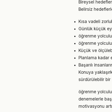
Bireysel hedefler
Belirsiz hedefler
Kısa vadeli zorl
Günlük küçük eyl
öğrenme yolculuğ
öğrenme yolculuğ
Küçük ve ölçülebil
Planlama kadar e
Başarılı insanlar
Konuya yaklaşırk
sürdürülebilir bi
öğrenme yolculuğ
denemelerle başl
motivasyonu artır