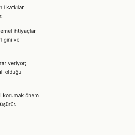
i katkılar
.
emel ihtiyaçlar
liğini ve
ar veriyor;
lı olduğu
ini korumak önem
üşürür.