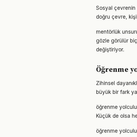
Sosyal çevrenin 
doğru çevre, kişi
mentörlük unsuru
gözle görülür biç
değiştiriyor.
Öğrenme yo
Zihinsel dayanık
büyük bir fark ya
öğrenme yolculu
Küçük de olsa he
öğrenme yolculuğu