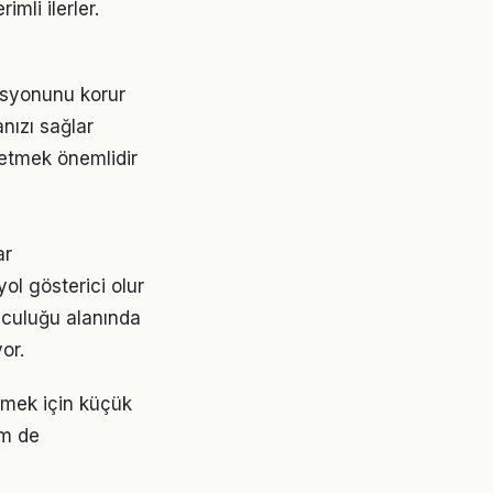
mli ilerler.
asyonunu korur
nızı sağlar
 etmek önemlidir
ar
ol gösterici olur
lculuğu alanında
or.
etmek için küçük
em de