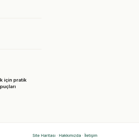
k için pratik
ipuçları
6
Site Haritası
·
Hakkımızda
·
İletişim