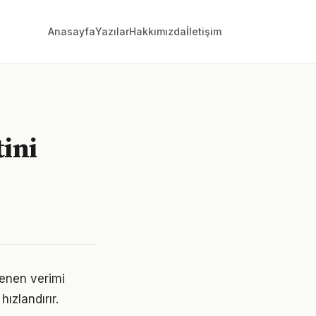
Anasayfa
Yazılar
Hakkımızda
İletişim
ini
tenen verimi
ızlandırır.