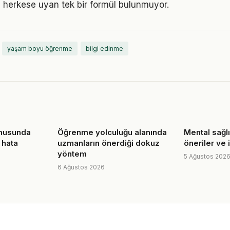
 herkese uyan tek bir formül bulunmuyor.
yaşam boyu öğrenme
bilgi edinme
onusunda
Öğrenme yolculuğu alanında
Mental sağlı
 hata
uzmanların önerdiği dokuz
öneriler ve 
yöntem
5 Ağustos 202
6 Ağustos 2026