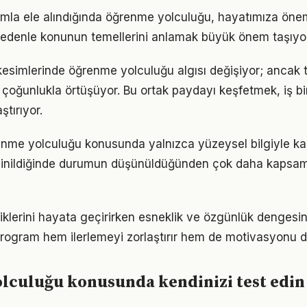
ımla ele alındığında öğrenme yolculuğu, hayatımıza öneml
 nedenle konunun temellerini anlamak büyük önem taşıyor
kesimlerinde öğrenme yolculuğu algısı değişiyor; ancak t
 çoğunlukla örtüşüyor. Bu ortak paydayı keşfetmek, iş bir
ştırıyor.
enme yolculuğu konusunda yalnızca yüzeysel bilgiyle kar
 inildiğinde durumun düşünüldüğünden çok daha kapsam
tiklerini hayata geçirirken esneklik ve özgünlük denges
r program hem ilerlemeyi zorlaştırır hem de motivasyonu d
lculuğu konusunda kendinizi test edin