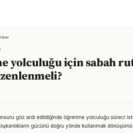
ehber
R
 yolculuğu için sabah rut
üzenlenmeli?
k unsuru göz ardı edildiğinde öğrenme yolculuğu süreci is
Alışkanlıkların gücünü doğru yönde kullanmak dönüşümü h